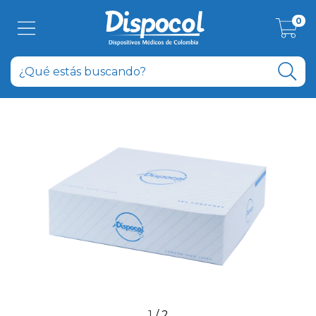
0
1
/
2