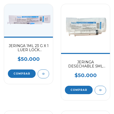
JERINGA 1ML 23 G X 1
LUER LOCK
(CAJAX100)
$50.000
JERINGA
DESECHABLE 5ML
SIN AGUJA
(CAJAX100)
$50.000