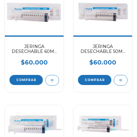
JERINGA
JERINGA
DESECHABLE 60ML
DESECHABLE 50ML
PUNTA CATETER
PUNTA CATETER
(CAJAX25)
(CAJAX25)
$60.000
$60.000