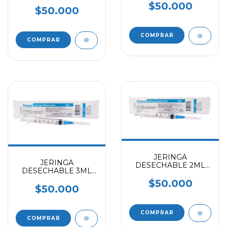
AGUJA 21 G X 1 1/2
(CAJAX100)
$50.000
(CAJAX100)
$50.000
JERINGA
JERINGA
DESECHABLE 2ML
DESECHABLE 3ML
AGUJA 23G X 1
AGUJA 23G X 1
(CAJAX100)
$50.000
(CAJAX100)
$50.000