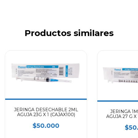
Productos similares
JERINGA DESECHABLE 2ML
JERINGA 1M
AGUJA 23G X 1 (CAJAX100)
AGUJA 27 G X 
$50.000
$50