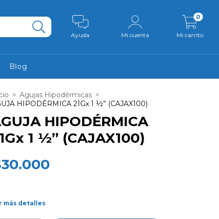
0
Ayuda
Mi cuenta
Mi carrito
Blog
cio
>
Agujas Hipodérmicas
>
UJA HIPODÉRMICA 21Gx 1 ½” (CAJAX100)
GUJA HIPODÉRMICA
1Gx 1 ½” (CAJAX100)
$30.000
r más detalles