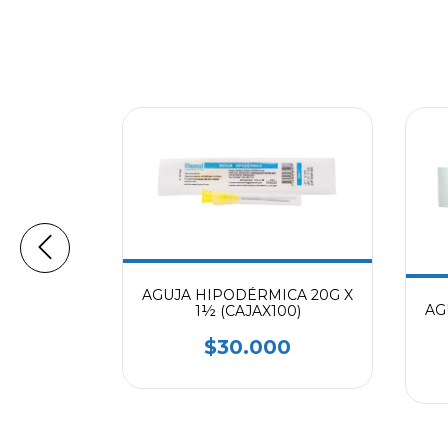
AGUJA HIPODÉRMICA 20G X
ICA 23Gx
AG
1½ (CAJAX100)
0)
$30.000
0