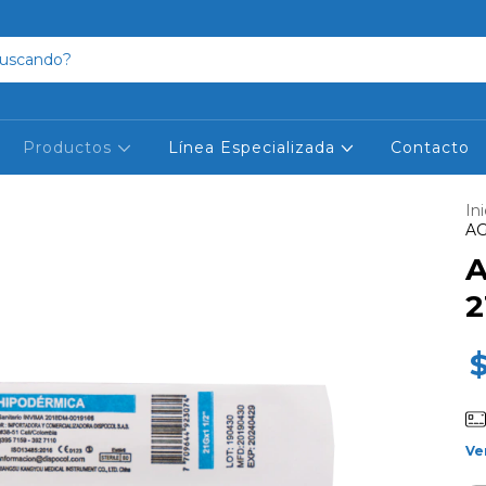
Productos
Línea Especializada
Contacto
Ini
AG
A
2
Ve